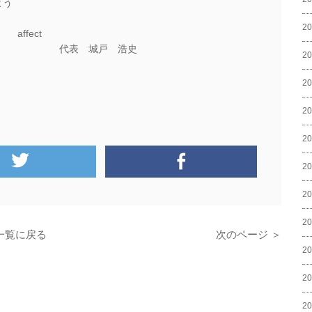
よう
2
t
戸 浩史
2
2
2
2
2
2
2
一覧に戻る
次のページ ＞
2
2
2