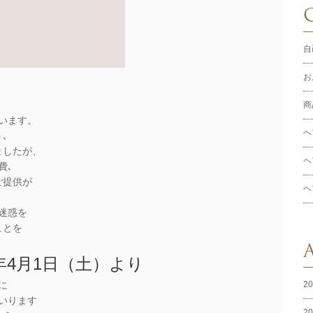
自
お
商
ざいます。
ヘ
､
ましたが、
ヘ
費､
ご提供が
ヘ
迷惑を
ことを
4月1日（土）より
2
に
いります
2