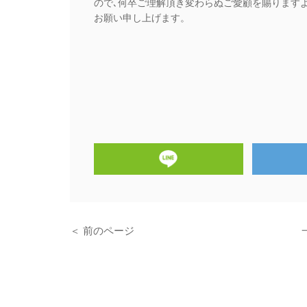
ので､何卒ご理解頂き変わらぬご愛顧を賜ります
お願い申し上げます。
affec
代表 城
＜ 前のページ